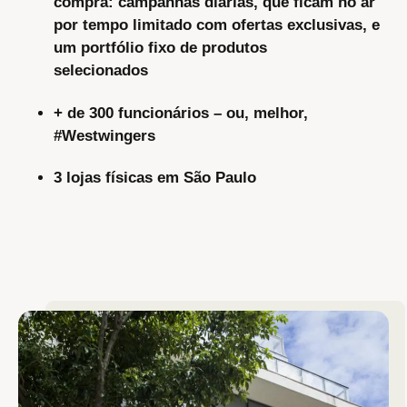
compra:
campanhas diárias
, que
ficam no ar
por tempo limitado com ofertas exclusivas, e
um
portfólio fixo
de produtos
selecionados
+ de 300 funcionários – ou, melhor,
#Westwingers
3
lojas físicas
em São Paulo