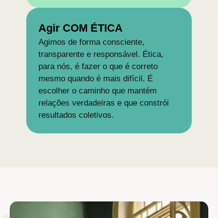
Agir COM ÉTICA
Agimos de forma consciente,
transparente e responsável. Ética,
para nós, é fazer o que é correto
mesmo quando é mais difícil. É
escolher o caminho que mantém
relações verdadeiras e que constrói
resultados coletivos.