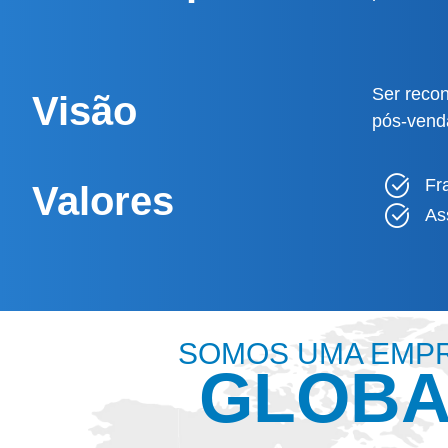
Ser recon
Visão
pós-vend
Fr
Valores
As
SOMOS UMA EMP
GLOBA