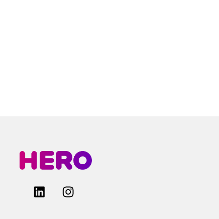
clínicas.
Escolher a VYDENCE® é optar
por
excelência, inovação e
resultados reais.