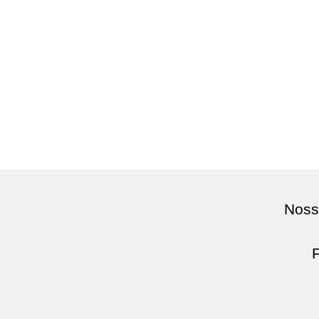
certificações internacionais
Noss
F