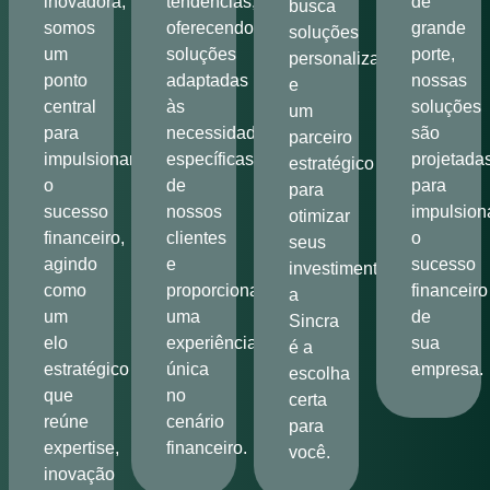
inovadora,
tendências,
de
busca
somos
oferecendo
grande
soluções
um
soluções
porte,
personalizadas
ponto
adaptadas
nossas
e
central
às
soluções
um
para
necessidades
são
parceiro
impulsionar
específicas
projetada
estratégico
o
de
para
para
sucesso
nossos
impulsion
otimizar
financeiro,
clientes
o
seus
agindo
e
sucesso
investimentos,
como
proporcionando
financeiro
a
um
uma
de
Sincra
elo
experiência
sua
é a
estratégico
única
empresa.
escolha
que
no
certa
reúne
cenário
para
expertise,
financeiro.
você.
inovação