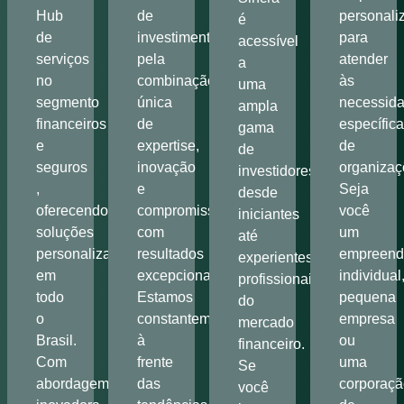
Hub
de
personali
é
de
investimentos
para
acessível
serviços
pela
atender
a
no
combinação
às
uma
segmento
única
necessid
ampla
financeiros
de
específic
gama
e
expertise,
de
de
seguros
inovação
organizaç
investidores,
,
e
Seja
desde
oferecendo
compromisso
você
iniciantes
soluções
com
um
até
personalizadas
resultados
empreend
experientes
em
excepcionais.
individual
profissionais
todo
Estamos
pequena
do
o
constantemente
empresa
mercado
Brasil.
à
ou
financeiro.
Com
frente
uma
Se
abordagem
das
corporaçã
você