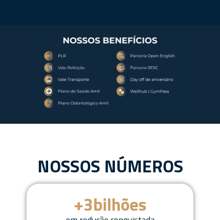
NOSSOS NÚMEROS
+
3
bilhões
em redução conquistada