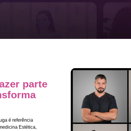
azer parte
ansforma
ga é referência
medicina Estética,