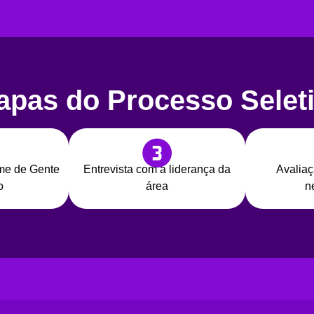
apas do Processo Selet
ime de Gente
Entrevista com a liderança da
Avaliaç
o
área
n