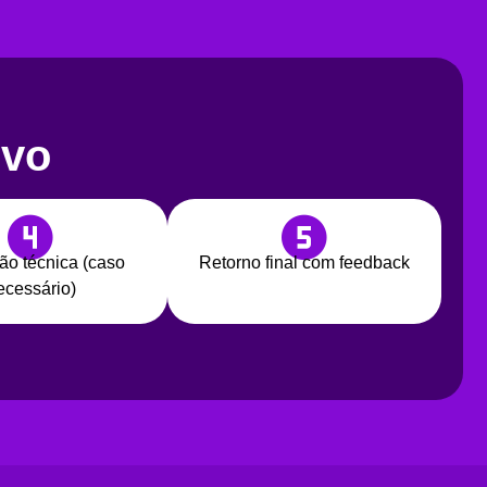
ivo
ão técnica (caso
Retorno final com feedback
ecessário)