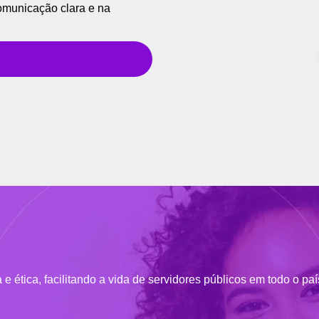
omunicação clara e na
 ética, facilitando a vida de servidores públicos em todo o paí