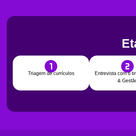
Et
Triagem de currículos
Entrevista com o t
& Gestã