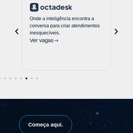
Onde a inteligência encontra a
conversa para criar atendimentos
ação
Onde 
inesquecíveis.
rcas
intel
Ver vagas
exper
Ver 
Começa aqui.