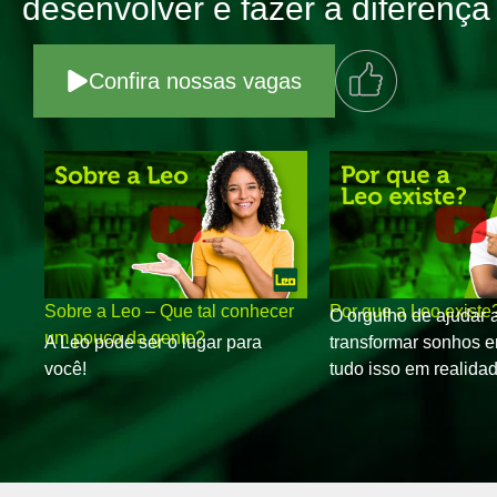
desenvolver e fazer a diferença
Confira nossas vagas
Sobre a Leo – Que tal conhecer
Por que a Leo existe
O orgulho de ajudar 
um pouco da gente?
A Leo pode ser o lugar para
transformar sonhos e
você!
tudo isso em realidad