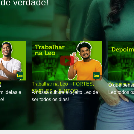
 de verdade!
?
Trabalhar na Leo – FORTES,
Depoimento
a
O que pensa
SIMPLES e JUNTOS!
m ideias e
A nossa cultura é o jeito Leo de
Leo todos o
e!
ser todos os dias!