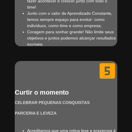
fazer acontecer e crescer junto com todo o
time!
Junto com o valor de Aprendizado Constante,
temos sempre espaço para evoluir: como
indivíduos, como time e como empresa;
Coragem para sonhar grande! Não limite seus
objetivos e juntos podemos alcançar resultados
incríveis.
Curtir o momento
CELEBRAR PEQUENAS CONQUISTAS
PARCERIA E LEVEZA
Acreditamos que uma rotina leve e prazerosa é