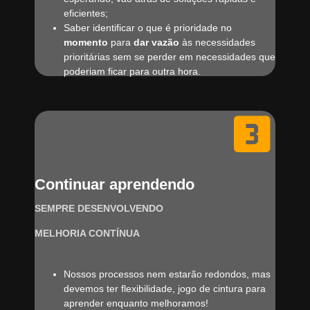
eficientes;
Saber identificar o que é prioridade no
momento
para
dar vazão
às necessidades
prioritárias sem se perder em necessidades que
poderiam ficar para outra hora.
Continuar aprendendo
SEMPRE DESENVOLVENDO
MELHORIA CONTÍNUA
Nossos processos nem estarão redondos, mas
devemos ter flexibilidade, jogo de cintura para
aprender enquanto melhoramos!