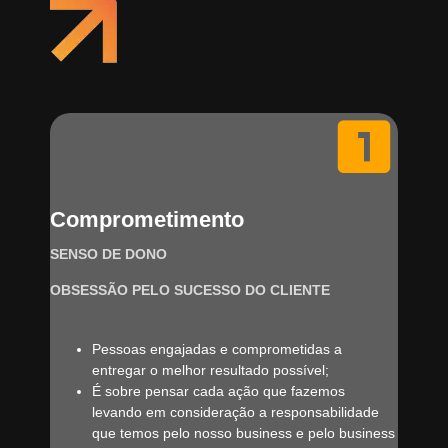
Comprometimento
SENSO DE DONO
OBSESSÃO PELO SUCESSO DO CLIENTE
Pessoas engajadas e comprometidas a
entregar o melhor resultado possível;
É sobre pensar cada ação que fazemos
levando em consideração a responsabilidade
que temos pelo nosso business e pelo business