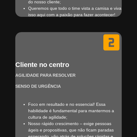
do nosso cliente;
Queremos que todo o time vista a camisa e viva
isso aqui com a paixão para fazer acontecer!
Cliente no centro
AGILIDADE PARA RESOLVER
SENSO DE URGÊNCIA
Foco em resultado e no essencial! Essa
habilidade é fundamental para mantermos a
cultura de agilidade;
Nosso rápido crescimento – exige pessoas
ágeis e propositivas, que não ficam paradas
esperando, vão atrás de soluções rápidas e