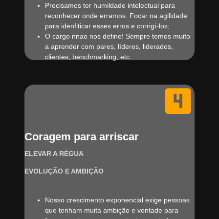
Precisamos ter humildade intelectual para
reconhecer onde erramos. Focar na agilidade
para idenfiticar esses erros e corrigí-los;
O cargo nnao nos define! Sempre temos muito
a aprender com pares, líderes, liderados,
clientes, benchmarking, etc.
Coragem para arriscar
ELEVAR A RÉGUA
EVOLUÇÃO E AMBIÇÃO
Nosso crescimento exponencial exige pessoas
que tenham muita ambição e vontade para