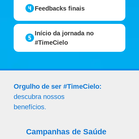
Feedbacks finais
Início da jornada no
#TimeCielo
Orgulho de ser #TimeCielo:
descubra nossos
benefícios.
Campanhas de Saúde