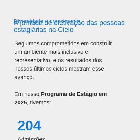
Diversidade e crescimento
A jornada de efetivação das pessoas
estagiárias na Cielo
Seguimos comprometidos em construir
um ambiente mais inclusivo e
representativo, e os resultados dos
nossos últimos ciclos mostram esse
avanço.
Em nosso
Programa de Estágio em
2025
, tivemos:
204
Admissões