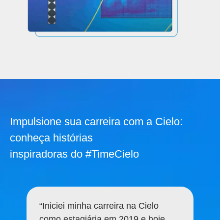
Impulsione sua carreira com a Cielo:
conheça histórias
inspiradoras do #TimeCielo
“Iniciei minha carreira na Cielo
como estagiária em 2019 e hoje