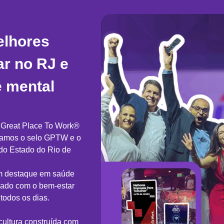
elhores
ar no RJ e
 mental
a Great Place To Work®
stamos o selo GPTW e o
 do Estado do Rio de
m destaque em saúde
idado com o bem-estar
todos os dias.
cultura construída com