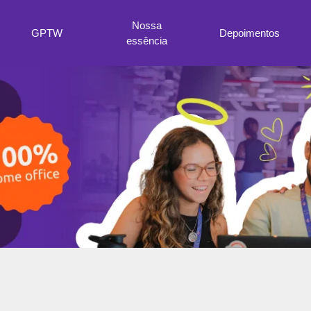
Nossa
GPTW
Depoimentos
essência