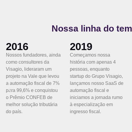
Nossa linha do te
2019
2020
Começamos nossa
Em plena pandemia,
história com apenas 4
crescemos com
pessoas, enquanto
resiliência:
startup do Grupo Visagio,
quadruplicamos a base
lançamos nosso SaaS de
de clientes, conquistamos
automação fiscal e
autonomia financeira e
iniciamos a jornada rumo
fechamos o ano com 12
à especialização em
pessoas comprometidas
ingresso fiscal.
com o futuro.