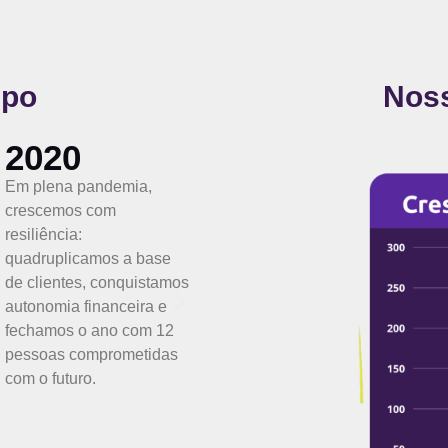
mpo
Nos
2021
2022
Nosso primeiro round de
Não paramos de crescer!
C
investimentos trouxe força
Com 106 pessoas,
r
para acelerar: o time
dobramos novamente a
c
saltou para 63 pessoas e
base de clientes e
m
dobramos novamente a
seguimos ampliando
u
base de clientes.
nosso alcance, movidos
c
pela força de um time
j
comprometido com o que
faz.