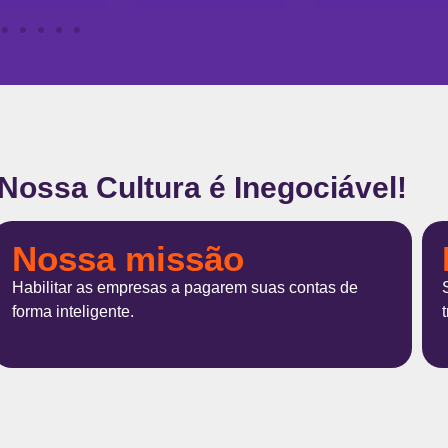
Nossa Cultura é Inegociável!
Nossa visão
Ser um hub de serviços financeiros transacionando 1
trilhão até 2030. #1triem30