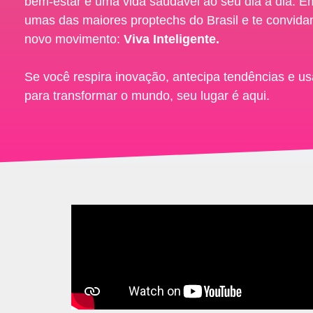
bem-estar e uma vida saudável ao seu dia a dia. 
umas das maiores proptechs do Brasil e te convid
novo movimento:
Viva Inteligente.
Se você respira inovação, antecipa tendências e us
para transformar o mundo, seu lugar é aqui.