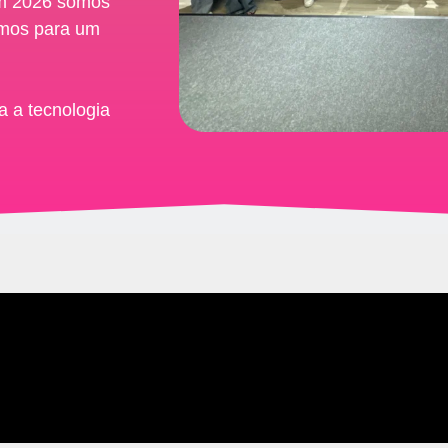
Em 2026 somos
amos para um
a a tecnologia