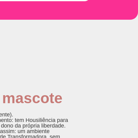
o mascote
ente).
imento: tem
Housiliência
para
 dono da própria liberdade.
assim: um ambiente
ude Transformadora
, sem