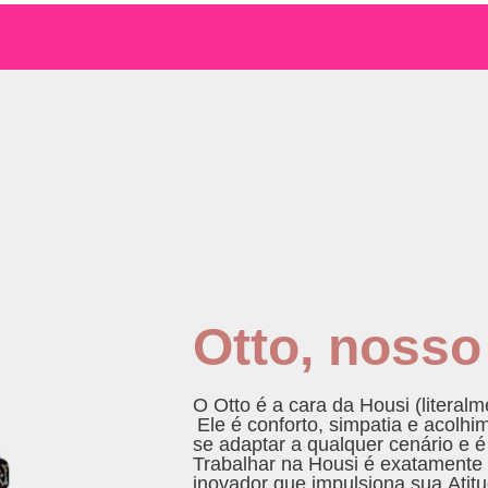
Otto, noss
O Otto é a cara da
Housi
(literalm
Ele é conforto, simpatia e acolh
se adaptar a qualquer cenário e é
Trabalhar na
Housi
é exatamente 
inovador que impulsiona sua
Atit