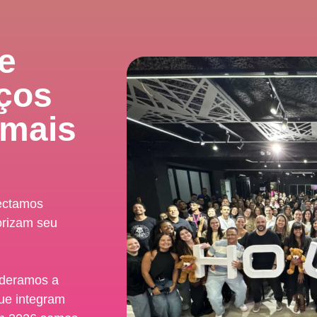
te
iços
 mais
nectamos
orizam seu
ideramos a
que integram