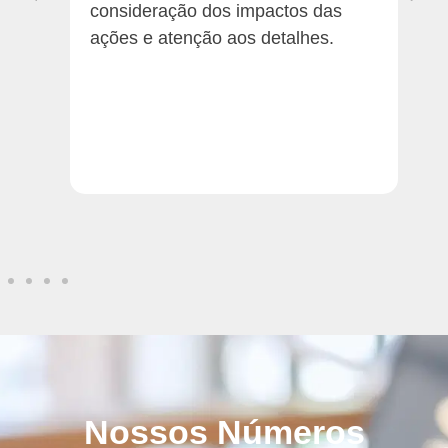
consideração dos impactos das
O
ações e atenção aos detalhes.
• 
Va
• 
pr
• 
e 
Nossos Números