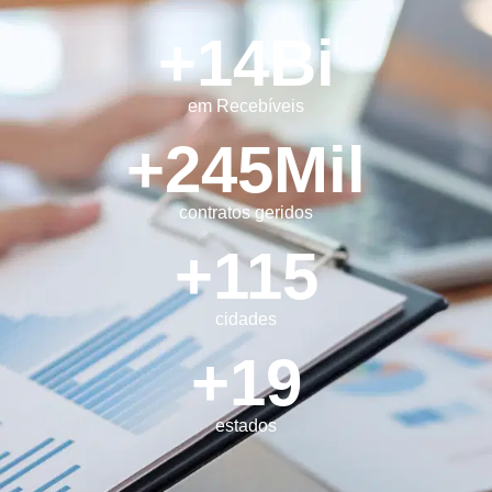
+
14
Bi
em Recebíveis
+
245
Mil
contratos geridos
+
115
cidades
+
19
estados