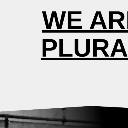
WE AR
PLURA