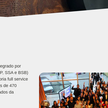
tegrado por
SP, SSA e BSB)
ia full service
is de 470
ados da