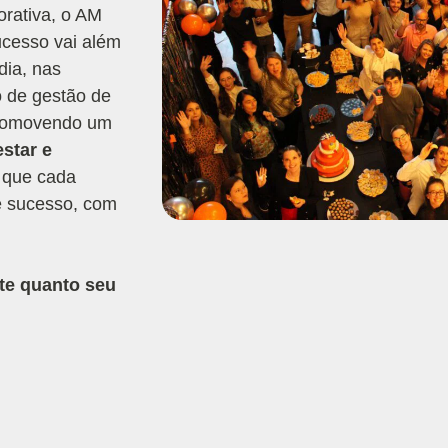
orativa, o AM
ucesso vai além
dia, nas
o de gestão de
promovendo um
estar e
 que cada
e sucesso, com
nte quanto seu