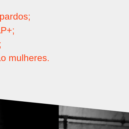
pardos;
P+;
;
ão mulheres.