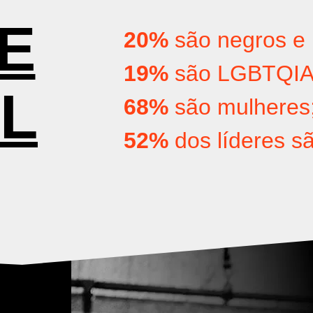
E
20%
são negros e 
19%
são LGBTQIA
L
68%
são mulheres
52%
dos líderes s