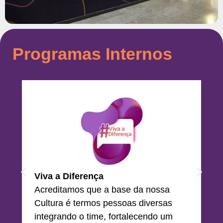
Programas Internos
Viva Melhor
Nosso programa que visa forn
ações com foco em saúde e b
estar. Temos um espaço segur
diálogo com nossos Psicólogos
Maratonas de saúde, Esportes,
da nossa
papos de conscientização e mu
 diversas
mais.
ecendo um